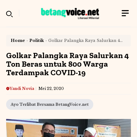
Langsung
ke
isi
Home
-
Politik
-
Golkar Palangka Raya Salurkan 4
Ton Beras untuk 800 Warga Terdampak COVID-19
Golkar Palangka Raya Salurkan 4
Ton Beras untuk 800 Warga
Terdampak COVID-19
Yandi Novia
Mei 22, 2020
Ayo Terlibat Bersama BetangVoice.net