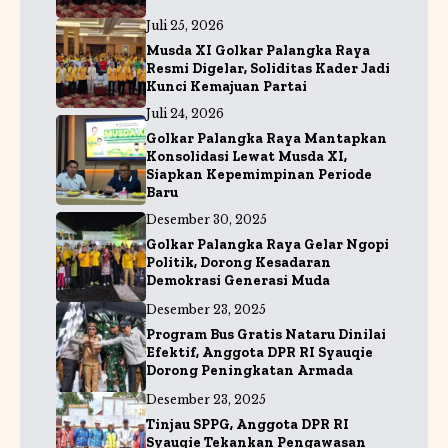
k
m
Juli 25, 2026
Musda XI Golkar Palangka Raya
Resmi Digelar, Soliditas Kader Jadi
Kunci Kemajuan Partai
Juli 24, 2026
Golkar Palangka Raya Mantapkan
Konsolidasi Lewat Musda XI,
Siapkan Kepemimpinan Periode
Baru
Desember 30, 2025
Golkar Palangka Raya Gelar Ngopi
Politik, Dorong Kesadaran
Demokrasi Generasi Muda
Desember 23, 2025
Program Bus Gratis Nataru Dinilai
Efektif, Anggota DPR RI Syauqie
Dorong Peningkatan Armada
Desember 23, 2025
Tinjau SPPG, Anggota DPR RI
Syauqie Tekankan Pengawasan