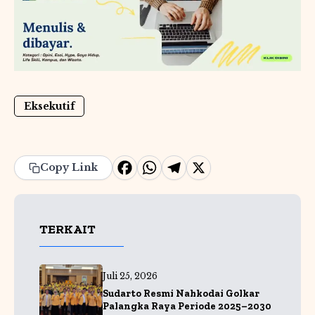
Eksekutif
F
W
T
X
Copy Link
a
h
e
c
a
l
TERKAIT
e
ts
e
b
A
g
o
p
r
Juli 25, 2026
Sudarto Resmi Nahkodai Golkar
o
p
a
Palangka Raya Periode 2025–2030