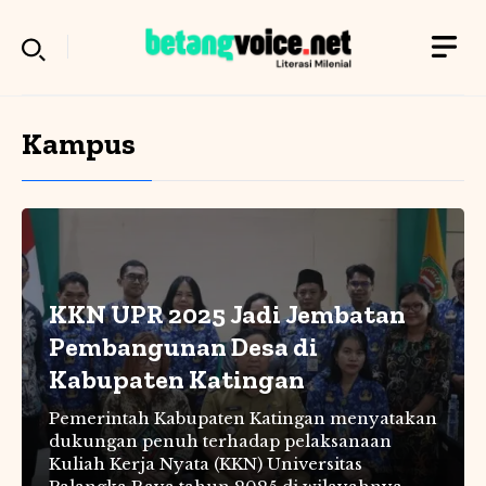
Langsung
ke
isi
Kampus
KKN UPR 2025 Jadi Jembatan
Pembangunan Desa di
Kabupaten Katingan
Pemerintah Kabupaten Katingan menyatakan
dukungan penuh terhadap pelaksanaan
Kuliah Kerja Nyata (KKN) Universitas