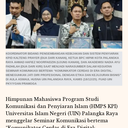
KOORDINATOR BIDANG PENGEMBANGAN KEBIJAKAN DAN SISTEM PENYIARAN
KPID KALTENG PRAYER (DUA DARI KANAN), KETUA BPC HIPMI KOTA PALANGKA
RAYA AHMAD HAFIEZ NOORFAIDZIN (UJUNG KANAN), DAN AKADEMISI NADIA AYU
FADHILAH (DUA DARI KIRI) SAAT MENJADI NARASUMBER DALAM KEGIATAN
SEMINAR KOMUNIKASI BERTEMA “KOMUNIKATOR CERDAS DI ERA DIGITAL:
MENEGUHKAN JATI DIRI PROFESIONAL DENGAN ETIKA DAN KEJUJURAN BISNIS”
DI AULA ASMAUL HUSNA UIN PALANGKA RAYA, KAMIS (18/12/25). FUAD UIN
PKY/YOAN PRAMOGA
Himpunan Mahasiswa Program Studi
Komunikasi dan Penyiaran Islam (HMPS KPI)
Universitas Islam Negeri (UIN) Palangka Raya
menggelar Seminar Komunikasi bertema
“Komunikator Cerdas di Era Digital: