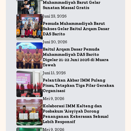
o
p
a
Muhammadiyah Barut Gelar
Sunatan Massal Gratis
k
m
Juni 23, 2026
Pemuda Muhammadiyah Barut
Sukses Gelar Baitul Arqam Dasar
DAS Barito
Juni 20, 2026
Baitul Arqam Dasar Pemuda
Muhammadiyah DAS Barito
Digelar 21-22 Juni 2026 di Muara
Teweh
Juni 15, 2026
Pelantikan Akbar IMM Pulang
Pisau, Tetapkan Tiga Pilar Gerakan
Organisasi
Mei 9, 2026
Kolaborasi IMM Kalteng dan
Posbakum ‘Aisyiyah Dorong
Penanganan Kekerasan Seksual
Lebih Responsif
Mei 9, 2026