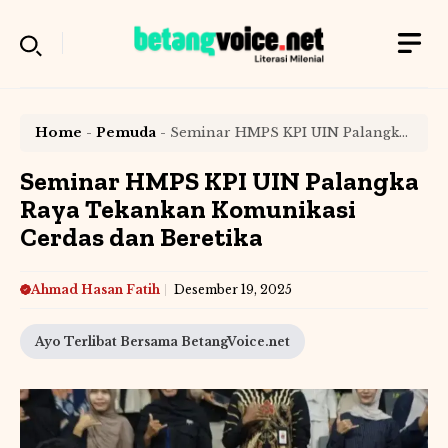
Langsung
ke
isi
Home
-
Pemuda
-
Seminar HMPS KPI UIN Palangka
Raya Tekankan Komunikasi Cerdas dan Beretika
Seminar HMPS KPI UIN Palangka
Raya Tekankan Komunikasi
Cerdas dan Beretika
Ahmad Hasan Fatih
Desember 19, 2025
Ayo Terlibat Bersama BetangVoice.net