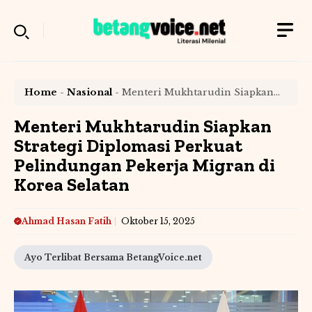
Langsung
ke
isi
Home
-
Nasional
-
Menteri Mukhtarudin Siapkan
Strategi Diplomasi Perkuat Pelindungan Pekerja
Migran di Korea Selatan
Menteri Mukhtarudin Siapkan
Strategi Diplomasi Perkuat
Pelindungan Pekerja Migran di
Korea Selatan
Ahmad Hasan Fatih
Oktober 15, 2025
Ayo Terlibat Bersama BetangVoice.net