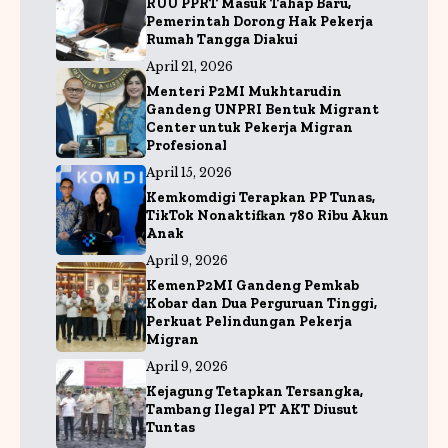
RUU PPRT Masuk Tahap Baru,
o
p
a
Pemerintah Dorong Hak Pekerja
Rumah Tangga Diakui
k
m
April 21, 2026
Menteri P2MI Mukhtarudin
Gandeng UNPRI Bentuk Migrant
Center untuk Pekerja Migran
Profesional
April 15, 2026
Kemkomdigi Terapkan PP Tunas,
TikTok Nonaktifkan 780 Ribu Akun
Anak
April 9, 2026
KemenP2MI Gandeng Pemkab
Kobar dan Dua Perguruan Tinggi,
Perkuat Pelindungan Pekerja
Migran
April 9, 2026
Kejagung Tetapkan Tersangka,
Tambang Ilegal PT AKT Diusut
Tuntas