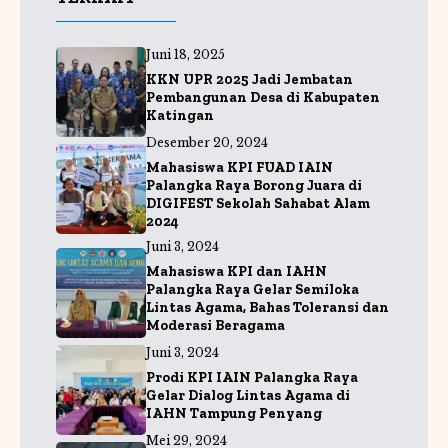
e
ts
e
b
A
g
Juni 18, 2025
o
p
r
KKN UPR 2025 Jadi Jembatan
o
p
a
Pembangunan Desa di Kabupaten
Katingan
k
m
Desember 20, 2024
Mahasiswa KPI FUAD IAIN
Palangka Raya Borong Juara di
DIGIFEST Sekolah Sahabat Alam
2024
Juni 3, 2024
Mahasiswa KPI dan IAHN
Palangka Raya Gelar Semiloka
Lintas Agama, Bahas Toleransi dan
Moderasi Beragama
Juni 3, 2024
Prodi KPI IAIN Palangka Raya
Gelar Dialog Lintas Agama di
IAHN Tampung Penyang
Mei 29, 2024