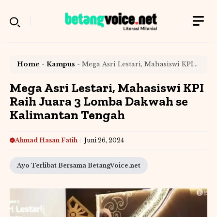
Langsung
ke
isi
Home
-
Kampus
-
Mega Asri Lestari, Mahasiswi KPI
Raih Juara 3 Lomba Dakwah se Kalimantan Tengah
Mega Asri Lestari, Mahasiswi KPI
Raih Juara 3 Lomba Dakwah se
Kalimantan Tengah
Ahmad Hasan Fatih
Juni 26, 2024
Ayo Terlibat Bersama BetangVoice.net