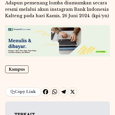
Adapun pemenang lomba diumumkan secara
resmi melalui akun instagram Bank Indonesia
Kalteng pada hari Kamis, 26 Juni 2024. (kpi/yn)
Kampus
F
W
T
X
Copy Link
a
h
e
c
a
l
TERKAIT