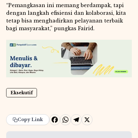
“Pemangkasan ini memang berdampak, tapi
dengan langkah efisiensi dan kolaborasi, kita
tetap bisa menghadirkan pelayanan terbaik
bagi masyarakat,” pungkas Fairid.
Eksekutif
F
W
T
X
Copy Link
a
h
e