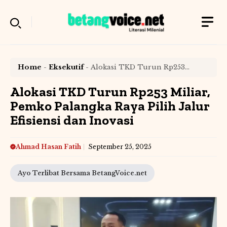
Langsung
ke
isi
Home
-
Eksekutif
-
Alokasi TKD Turun Rp253
Miliar, Pemko Palangka Raya Pilih Jalur Efisiensi dan
Inovasi
Alokasi TKD Turun Rp253 Miliar,
Pemko Palangka Raya Pilih Jalur
Efisiensi dan Inovasi
Ahmad Hasan Fatih
September 25, 2025
Ayo Terlibat Bersama BetangVoice.net