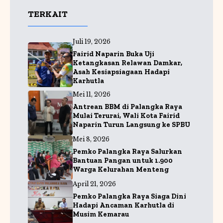
c
a
l
TERKAIT
e
ts
e
b
A
g
Juli 19, 2026
o
p
r
Fairid Naparin Buka Uji
o
p
a
Ketangkasan Relawan Damkar,
Asah Kesiapsiagaan Hadapi
k
m
Karhutla
Mei 11, 2026
Antrean BBM di Palangka Raya
Mulai Terurai, Wali Kota Fairid
Naparin Turun Langsung ke SPBU
Mei 8, 2026
Pemko Palangka Raya Salurkan
Bantuan Pangan untuk 1.900
Warga Kelurahan Menteng
April 21, 2026
Pemko Palangka Raya Siaga Dini
Hadapi Ancaman Karhutla di
Musim Kemarau