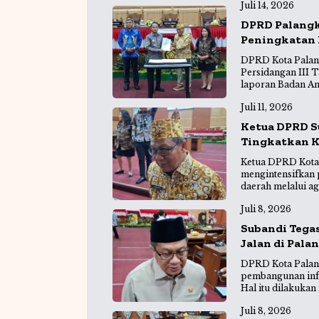
Juli 14, 2026
o
p
r
DPRD Palangk
o
p
a
Peningkatan
k
m
DPRD Kota Palan
Persidangan III
laporan Badan An
Juli 11, 2026
Ketua DPRD S
Tingkatkan K
Ketua DPRD Kota 
mengintensifkan
daerah melalui a
Juli 8, 2026
Subandi Tega
Jalan di Pala
DPRD Kota Palan
pembangunan infr
Hal itu dilakukan
Juli 8, 2026