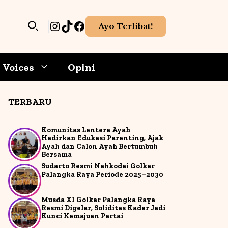
Instagram
TikTok
Facebook
Ayo Terlibat!
Voices
Opini
TERBARU
hoaks
Meningkatkan berpikir kritis
Gadget
ang
Literasi media melatih
ti
Komunitas Lentera Ayah
mudah
analisis terhadap isi pesan
Game-Aplikasi
Hadirkan Edukasi Parenting, Ajak
 palsu
sebelum mempercayai atau
Ayah dan Calon Ayah Bertumbuh
membagikannya.
Bersama
Internet & Cybersecurity
Sudarto Resmi Nahkodai Golkar
Palangka Raya Periode 2025–2030
Kecerdasan Buatan
h
Membentuk opini lebih bijak
Membantu menyusun
Media Sosial
Musda XI Golkar Palangka Raya
an
si
pendapat berdasarkan
Resmi Digelar, Soliditas Kader Jadi
 tidak
informasi yang valid dan
Kunci Kemajuan Partai
r
pemahaman yang matang.