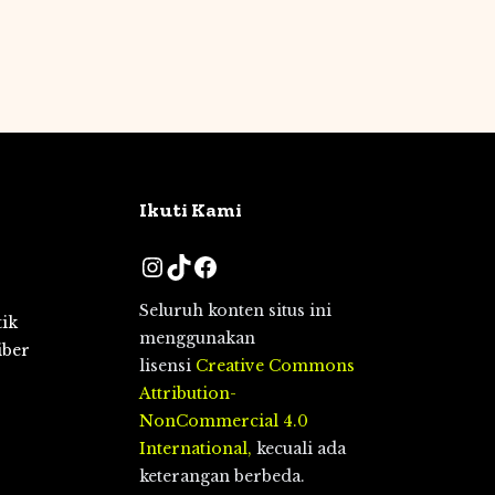
Ikuti Kami
Instagram
TikTok
Facebook
Seluruh konten situs ini
tik
menggunakan
iber
lisensi
Creative Commons
Attribution-
NonCommercial 4.0
International,
kecuali ada
keterangan berbeda.