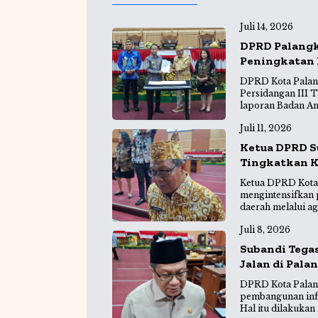
b
A
g
Juli 14, 2026
o
p
r
DPRD Palangk
o
p
a
Peningkatan
k
m
DPRD Kota Palan
Persidangan III
laporan Badan An
Juli 11, 2026
Ketua DPRD S
Tingkatkan K
Ketua DPRD Kota 
mengintensifkan
daerah melalui a
Juli 8, 2026
Subandi Tega
Jalan di Pala
DPRD Kota Palan
pembangunan infr
Hal itu dilakukan