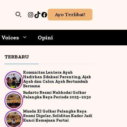
Instagram
TikTok
Facebook
Ayo Terlibat!
Voices
Opini
TERBARU
hoaks
Meningkatkan berpikir kritis
Gadget
ang
Literasi media melatih
ti
Komunitas Lentera Ayah
mudah
analisis terhadap isi pesan
Game-Aplikasi
Hadirkan Edukasi Parenting, Ajak
 palsu
sebelum mempercayai atau
Ayah dan Calon Ayah Bertumbuh
membagikannya.
Bersama
Internet & Cybersecurity
Sudarto Resmi Nahkodai Golkar
Palangka Raya Periode 2025–2030
Kecerdasan Buatan
h
Membentuk opini lebih bijak
Membantu menyusun
Media Sosial
Musda XI Golkar Palangka Raya
an
si
pendapat berdasarkan
Resmi Digelar, Soliditas Kader Jadi
 tidak
informasi yang valid dan
Kunci Kemajuan Partai
r
pemahaman yang matang.