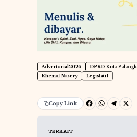
Advertorial2026
DPRD Kota Palangk
Khemal Nasery
Legislatif
F
W
T
X
Copy Link
a
h
e
c
at
l
e
s
e
TERKAIT