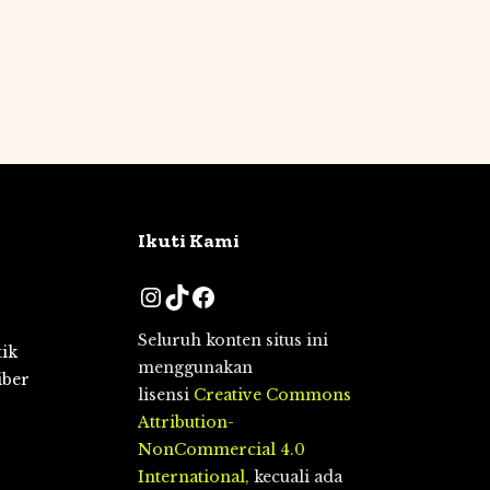
Ikuti Kami
Instagram
TikTok
Facebook
Seluruh konten situs ini
tik
menggunakan
iber
lisensi
Creative Commons
Attribution-
NonCommercial 4.0
International,
kecuali ada