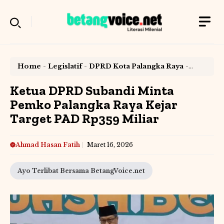
Langsung
ke
isi
Home
-
Legislatif
-
DPRD Kota Palangka Raya
-
Ketua DPRD Subandi Minta Pemko Palangka Raya
Kejar Target PAD Rp359 Miliar
Ketua DPRD Subandi Minta
Pemko Palangka Raya Kejar
Target PAD Rp359 Miliar
Ahmad Hasan Fatih
Maret 16, 2026
Ayo Terlibat Bersama BetangVoice.net