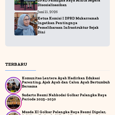
DPRD Palangka Raya Minta Segera
Disosialisasikan
Juni 15, 2026
Ketua Komisi I DPRD Mukarramah
Ingatkan Pentingnya
Pemeliharaan Infrastruktur Sejak
Dini
TERBARU
Komunitas Lentera Ayah Hadirkan Edukasi
Parenting, Ajak Ayah dan Calon Ayah Bertumbuh
Bersama
Sudarto Resmi Nahkodai Golkar Palangka Raya
Periode 2025–2030
Musda XI Golkar Palangka Raya Resmi Digelar,