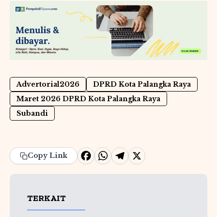
Advertorial2026
DPRD Kota Palangka Raya
Maret 2026 DPRD Kota Palangka Raya
Subandi
F
W
T
X
Copy Link
a
h
e
c
a
l
TERKAIT
e
ts
e