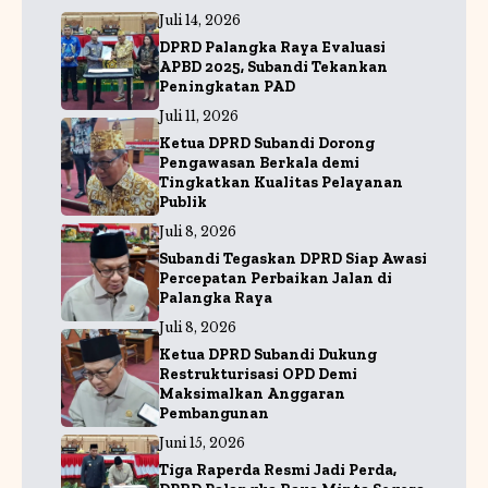
b
A
g
Juli 14, 2026
o
p
r
DPRD Palangka Raya Evaluasi
o
p
a
APBD 2025, Subandi Tekankan
Peningkatan PAD
k
m
Juli 11, 2026
Ketua DPRD Subandi Dorong
Pengawasan Berkala demi
Tingkatkan Kualitas Pelayanan
Publik
Juli 8, 2026
Subandi Tegaskan DPRD Siap Awasi
Percepatan Perbaikan Jalan di
Palangka Raya
Juli 8, 2026
Ketua DPRD Subandi Dukung
Restrukturisasi OPD Demi
Maksimalkan Anggaran
Pembangunan
Juni 15, 2026
Tiga Raperda Resmi Jadi Perda,