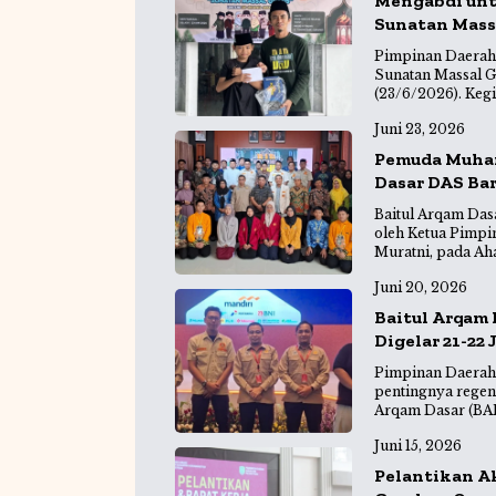
Mengabdi unt
o
p
a
Sunatan Mass
k
m
Pimpinan Daerah
Sunatan Massal 
(23/6/2026). Kegi
Juni 23, 2026
Pemuda Muham
Dasar DAS Bar
Baitul Arqam Da
oleh Ketua Pimp
Muratni, pada Ah
Juni 20, 2026
Baitul Arqam
Digelar 21-22
Pimpinan Daerah
pentingnya regen
Arqam Dasar (BA
Juni 15, 2026
Pelantikan Ak