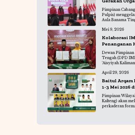
Gerakan Orga
Pimpinan Cabang
Pulpis) menggela
Aula Banama Tin
Mei 9, 2026
Kolaborasi I
Penanganan K
Dewan Pimpinan 
Tengah (DPD IMM
‘Aisyiyah Kalima
April 29, 2026
Baitul Arqam
1-3 Mei 2026 
Pimpinan Wilay
Kalteng) akan me
perkaderan forma