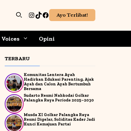
Instagram
TikTok
Facebook
Ayo Terlibat!
Voices
Opini
TERBARU
hoaks
Meningkatkan berpikir kritis
Gadget
ang
Literasi media melatih
ti
Komunitas Lentera Ayah
mudah
analisis terhadap isi pesan
Game-Aplikasi
Hadirkan Edukasi Parenting, Ajak
 palsu
sebelum mempercayai atau
Ayah dan Calon Ayah Bertumbuh
membagikannya.
Bersama
Internet & Cybersecurity
Sudarto Resmi Nahkodai Golkar
Palangka Raya Periode 2025–2030
Kecerdasan Buatan
h
Membentuk opini lebih bijak
Membantu menyusun
Media Sosial
Musda XI Golkar Palangka Raya
an
si
pendapat berdasarkan
Resmi Digelar, Soliditas Kader Jadi
 tidak
informasi yang valid dan
Kunci Kemajuan Partai
r
pemahaman yang matang.