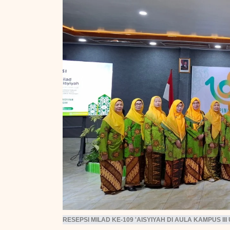
Pol
Pemerintah
Pe
Metode Pengaruhi Makna
dan
​PMII Palangka Raya Tegaskan
Metode komunikasi menentukan makna
kon
Pilkada Langsung adalah
pesan, memengaruhi interpretasi
pub
Amanat Reformasi yang Tak
audiens terhadap informasi yang
Bisa Ditawar
diterima secara keseluruhan.
RESEPSI MILAD KE-109 'AISYIYAH DI AULA KAMPUS II