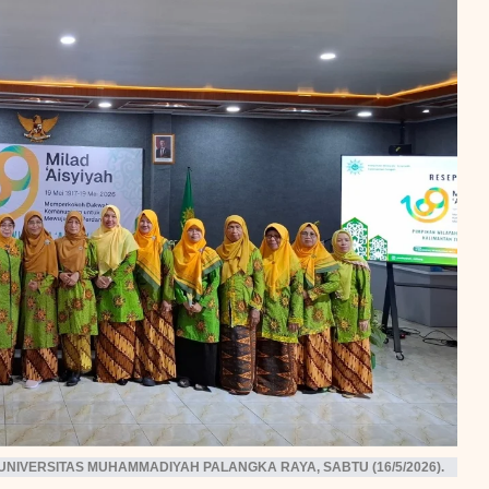
Seminar HMPS KPI UIN
itik
informasi negatif.
Palangka Raya Tekankan
rkembangan politik Kalteng
Komunikasi Cerdas dan
 nasional. Baik itu legislasi,
Beretika
testasi elektoral, kebijakan
lik, dan dinamika lainnya.
SMOA FUAD UIN Palangka
Raya Cetak Mahasiswa Jadi
Pemimpin Aktif dan Adaptif
I UNIVERSITAS MUHAMMADIYAH PALANGKA RAYA, SABTU (16/5/2026).