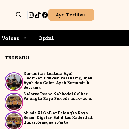
Instagram
TikTok
Facebook
Ayo Terlibat!
Voices
Opini
TERBARU
hoaks
Meningkatkan berpikir kritis
Gadget
ang
Literasi media melatih
ti
Komunitas Lentera Ayah
mudah
analisis terhadap isi pesan
Game-Aplikasi
Hadirkan Edukasi Parenting, Ajak
 palsu
sebelum mempercayai atau
Ayah dan Calon Ayah Bertumbuh
membagikannya.
Bersama
Internet & Cybersecurity
Sudarto Resmi Nahkodai Golkar
Palangka Raya Periode 2025–2030
Kecerdasan Buatan
h
Membentuk opini lebih bijak
Membantu menyusun
Media Sosial
Musda XI Golkar Palangka Raya
an
si
pendapat berdasarkan
Resmi Digelar, Soliditas Kader Jadi
 tidak
informasi yang valid dan
Kunci Kemajuan Partai
r
pemahaman yang matang.