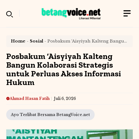
Langsung
ke
isi
Home
-
Sosial
-
Posbakum ‘Aisyiyah Kalteng Bangun
Kolaborasi Strategis untuk Perluas Akses Informasi
Hukum
Posbakum ‘Aisyiyah Kalteng
Bangun Kolaborasi Strategis
untuk Perluas Akses Informasi
Hukum
Ahmad Hasan Fatih
Juli 6, 2026
Ayo Terlibat Bersama BetangVoice.net