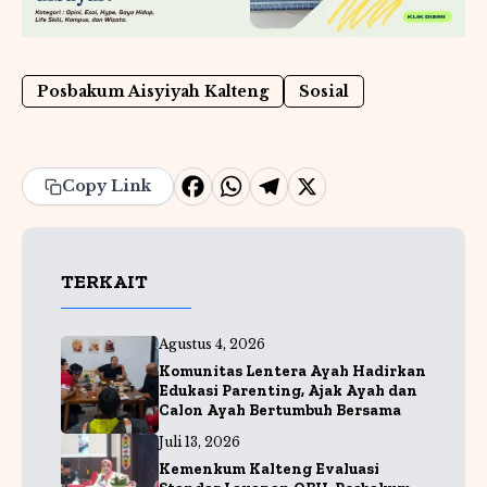
Posbakum Aisyiyah Kalteng
Sosial
F
W
T
X
Copy Link
a
h
e
c
a
l
TERKAIT
e
ts
e
b
A
g
Agustus 4, 2026
o
p
r
Komunitas Lentera Ayah Hadirkan
o
p
a
Edukasi Parenting, Ajak Ayah dan
Calon Ayah Bertumbuh Bersama
k
m
Juli 13, 2026
Kemenkum Kalteng Evaluasi